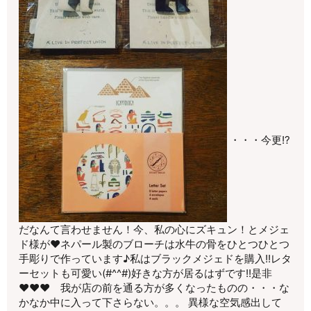
・・・今更!?
だなんて言わせません！今、私の心にズキュン！とメジェ
ド様が♥ネパール製のブローチは水牛の骨をひとつひとつ
手彫りで作っています♪私はブラックメジェドを購入!!レタ
ーセットも可愛い(#^^#)好きな方が居るはずです!!是非
♥♥♥ 我が店の前を通る方が多くなったものの・・・な
かなか中に入って下さらない。。。 異様な空気感出して