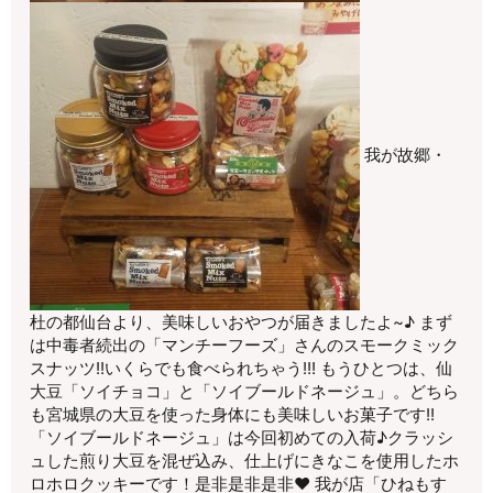
我が故郷・
杜の都仙台より、美味しいおやつが届きましたよ~♪ まず
は中毒者続出の「マンチーフーズ」さんのスモークミック
スナッツ!!いくらでも食べられちゃう!!! もうひとつは、仙
大豆「ソイチョコ」と「ソイブールドネージュ」。どちら
も宮城県の大豆を使った身体にも美味しいお菓子です!!
「ソイブールドネージュ」は今回初めての入荷♪クラッシ
ュした煎り大豆を混ぜ込み、仕上げにきなこを使用したホ
ロホロクッキーです！是非是非是非♥ 我が店「ひねもす