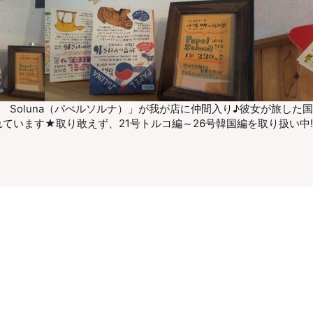
l Soluna（パぺルソルナ）」が我が店に仲間入り♪彼女が旅した
ています★取り敢えず、21号トルコ編～26号韓国編を取り扱い中!