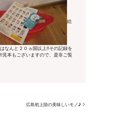
絵
国はなんと２０ヵ国以上!!その記録を
!!見本もございますので、是非ご覧
広島初上陸の美味しいモノ♪