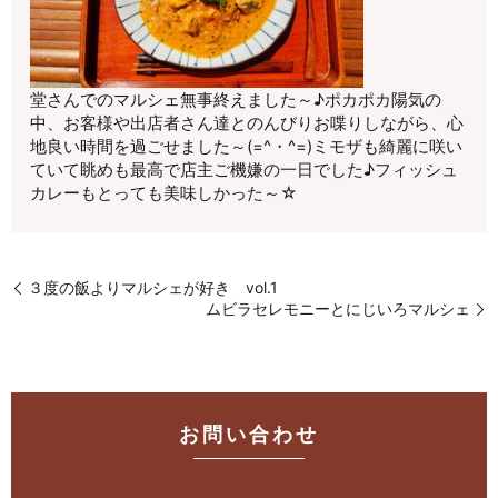
堂さんでのマルシェ無事終えました～♪ポカポカ陽気の
中、お客様や出店者さん達とのんびりお喋りしながら、心
地良い時間を過ごせました～(=^・^=)ミモザも綺麗に咲い
ていて眺めも最高で店主ご機嫌の一日でした♪フィッシュ
カレーもとっても美味しかった～☆
３度の飯よりマルシェが好き vol.1
ムビラセレモニーとにじいろマルシェ
お問い合わせ