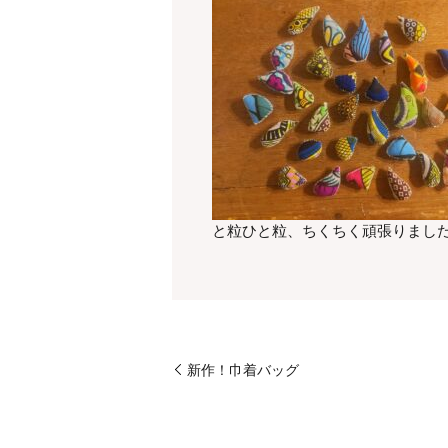
と粒ひと粒、ちくちく頑張りました
新作！巾着バッグ