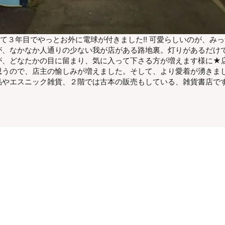
して３年目でやっとお外に電球が付きました!! 可愛らしいのが、み
が、なかなか人通りの少ない我が店がある路地裏。灯りがあるだけ
、どなたかの目に留まり、気に入って下さる方が増えます様に★店主も
思うので、店主の愉しみが増えました。そして、より愛着が湧きまし
品やエスニック雑貨、２階では古本の販売もしている、雑貨書店で