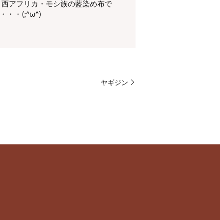
 西アフリカ・モシ族の藍染め布で
・(;^ω^)
ヤギジン