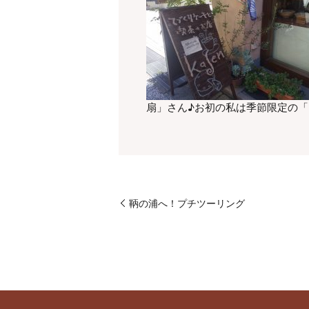
扇」さん♪お初の私は季節限定の
鞆の浦へ！プチツーリング